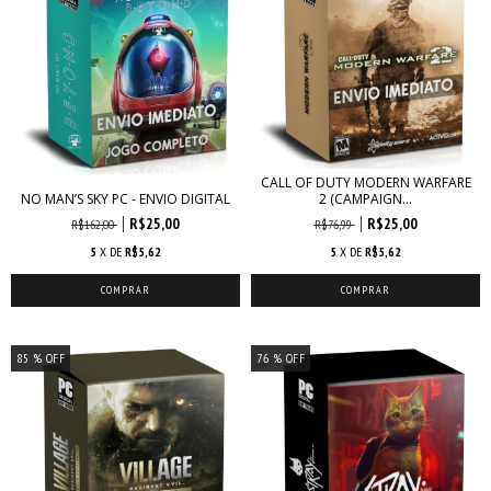
CALL OF DUTY MODERN WARFARE
2 (CAMPAIGN...
NO MAN’S SKY PC - ENVIO DIGITAL
R$25,00
R$25,00
R$76,99
R$162,00
5
X DE
R$5,62
5
X DE
R$5,62
85
% OFF
76
% OFF