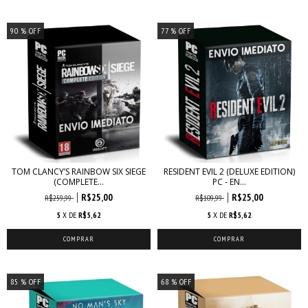
90
% OFF
77
% OFF
TOM CLANCY’S RAINBOW SIX SIEGE
RESIDENT EVIL 2 (DELUXE EDITION)
(COMPLETE...
PC - EN...
R$25,00
R$25,00
R$259,99
R$109,99
5
X DE
R$5,62
5
X DE
R$5,62
85
% OFF
68
% OFF