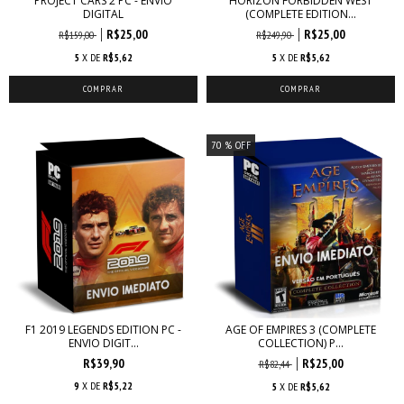
PROJECT CARS 2 PC - ENVIO
HORIZON FORBIDDEN WEST
DIGITAL
(COMPLETE EDITION...
R$25,00
R$25,00
R$159,00
R$249,90
5
X DE
R$5,62
5
X DE
R$5,62
70
% OFF
F1 2019 LEGENDS EDITION PC -
AGE OF EMPIRES 3 (COMPLETE
ENVIO DIGIT...
COLLECTION) P...
R$39,90
R$25,00
R$82,44
9
X DE
R$5,22
5
X DE
R$5,62