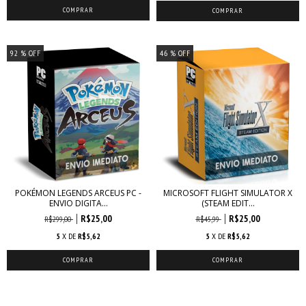
92
% OFF
46
% OFF
POKÉMON LEGENDS ARCEUS PC -
MICROSOFT FLIGHT SIMULATOR X
ENVIO DIGITA...
(STEAM EDIT...
R$25,00
R$25,00
R$299,00
R$45,99
5
X DE
R$5,62
5
X DE
R$5,62