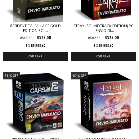
RESIDENT EVIL VILLAGE GOLD
STRAY (SOUNDTRACK EDITION) PC
EDITION PC -...
- ENVIO DI...
R$25,00
R$25,00
R$169,90
R$105,58
5
X DE
R$5,62
5
X DE
R$5,62
84
% OFF
90
% OFF