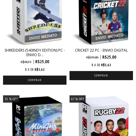
SHREDDERS (540INDY EDITION) PC -
CRICKET 22 PC - ENVIO DIGITAL
ENVIO D...
R$25,00
R$199,00
R$25,00
R$84,93
5
X DE
R$5,62
5
X DE
R$5,62
31
% OFF
67
% OFF