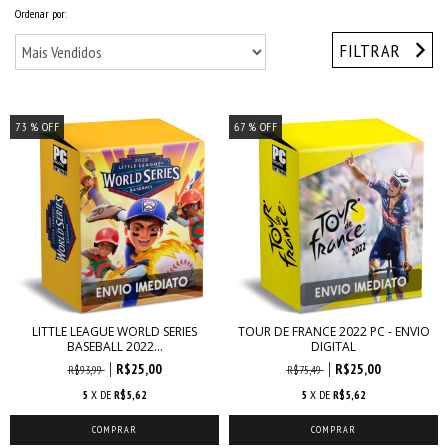
Ordenar por:
FILTRAR
73
% OFF
67
% OFF
LITTLE LEAGUE WORLD SERIES
TOUR DE FRANCE 2022 PC - ENVIO
BASEBALL 2022...
DIGITAL
R$25,00
R$25,00
R$93,99
R$75,49
5
X DE
R$5,62
5
X DE
R$5,62