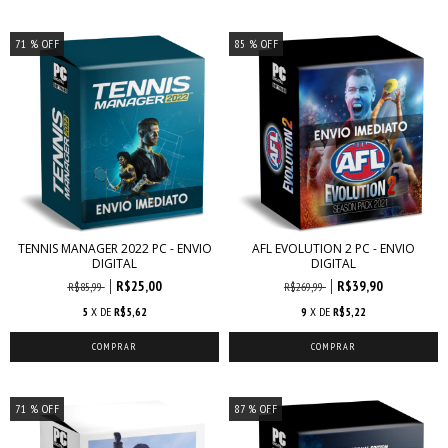
71
% OFF
85
% OFF
TENNIS MANAGER 2022 PC - ENVIO
AFL EVOLUTION 2 PC - ENVIO
DIGITAL
DIGITAL
R$25,00
R$39,90
R$85,99
R$269,99
5
X DE
R$5,62
9
X DE
R$5,22
71
% OFF
87
% OFF