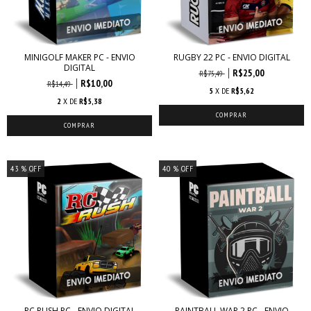
MINIGOLF MAKER PC - ENVIO
RUGBY 22 PC - ENVIO DIGITAL
DIGITAL
R$25,00
R$75,49
R$10,00
R$14,49
5
X DE
R$5,62
2
X DE
R$5,38
43
% OFF
40
% OFF
RC RUSH PC - ENVIO DIGITAL
PAINTBALL WAR 2 PC - ENVIO