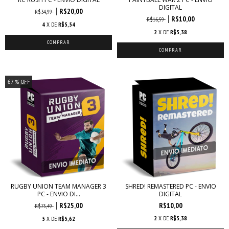
DIGITAL
R$20,00
R$34,99
R$10,00
R$16,59
4
X DE
R$5,54
2
X DE
R$5,38
67
% OFF
RUGBY UNION TEAM MANAGER 3
SHRED! REMASTERED PC - ENVIO
PC - ENVIO DI...
DIGITAL
R$25,00
R$10,00
R$75,49
2
X DE
R$5,38
5
X DE
R$5,62