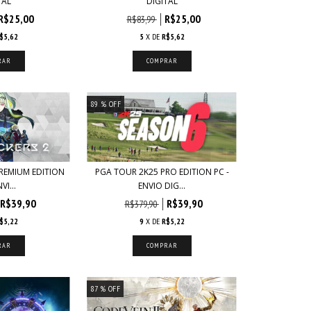
TAL
DIGITAL
R$25,00
R$25,00
R$83,99
$5,62
5
X DE
R$5,62
89
% OFF
REMIUM EDITION
PGA TOUR 2K25 PRO EDITION PC -
VI...
ENVIO DIG...
R$39,90
R$39,90
R$379,90
$5,22
9
X DE
R$5,22
87
% OFF