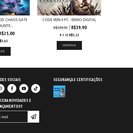
00: CHAOS GATE
CODE VEIN II PC - ENVIO DIGITAL
UNTE...
R$39,90
R$304,50
R$25,00
9
X DE
R$5,22
$5,62
DES SOCIAIS
SEGURANÇA E CERTIFICAÇÕES
CEBA NOVIDADES E
NÇAMENTOS!!