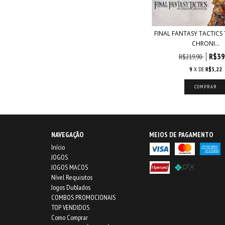
FINAL FANTASY TACTICS 
CHRONI...
R$39
R$219,90
9
X DE
R$5,22
NAVEGAÇÃO
MEIOS DE PAGAMENTO
Início
JOGOS
JOGOS MACOS
Nível Requisitos
Jogos Dublados
COMBOS PROMOCIONAIS
TOP VENDIDOS
Como Comprar