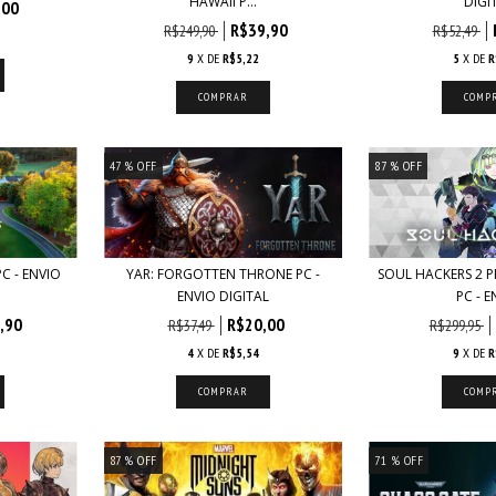
HAWAII P...
DIGI
,00
R$39,90
R$249,90
R$52,49
9
X DE
R$5,22
5
X DE
R
47
% OFF
87
% OFF
C - ENVIO
YAR: FORGOTTEN THRONE PC -
SOUL HACKERS 2 P
ENVIO DIGITAL
PC - EN
,90
R$20,00
R$37,49
R$299,95
4
X DE
R$5,54
9
X DE
R
87
% OFF
71
% OFF