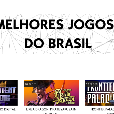
84
% OFF
52
% OFF
IO DIGITAL
LIKE A DRAGON: PIRATE YAKUZA IN
FRONTIER PALAD