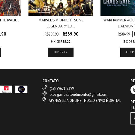
THE IVALICE
MARVEL'S MIDNIGHT SUNS
WARHAMMER 40,0
LEGENDARY ED...
DAEMONH
,90
R$39,90
R$299,90
R$84,99
9
X DE
R$5,22
5
X DE
R
CONTATO
RE
(18) 99671-2399
btec.games.atendimento@gmail.com
APENAS LOJA ONLINE - NOSSO ENVIO É DIGITAL
RE
LA