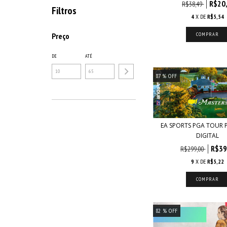
R$20
R$38,49
Filtros
4
X DE
R$5,54
Preço
DE
ATÉ
87
% OFF
EA SPORTS PGA TOUR P
DIGITAL
R$39
R$299,00
9
X DE
R$5,22
82
% OFF