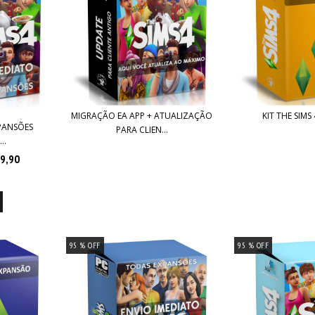
MIGRAÇÃO EA APP + ATUALIZAÇÃO
KIT THE SIMS
XPANSÕES
PARA CLIEN...
..
9,90
4
95
% OFF
95
% OFF