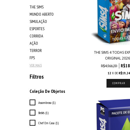
THE SIMS
MUNDO ABERTO
SIMULAÇÃO
ESPORTES
CORRIDA
AÇÃO
TERROR
THE SIMS 4 TODAS E
FPS
ORIGINAL 2026.
R$18
VER MAIS
R$4.366,20
12
X DE
R$19,2
Filtros
Coleção De Objetos
Assombroso (1)
Bebês (1)
Chef Em Casa (1)