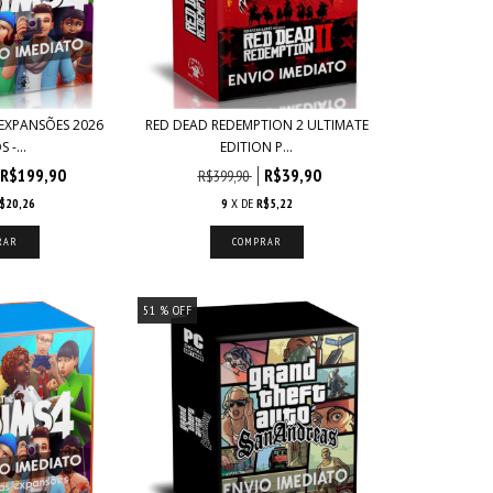
 EXPANSÕES 2026
RED DEAD REDEMPTION 2 ULTIMATE
 -...
EDITION P...
R$199,90
R$39,90
R$399,90
$20,26
9
X DE
R$5,22
51
% OFF