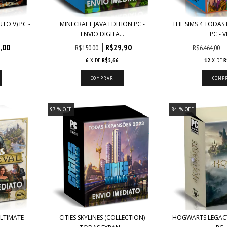
TO V) PC -
MINECRAFT JAVA EDITION PC -
THE SIMS 4 TODAS
ENVIO DIGITA...
PC - V
,00
R$29,90
R$150,00
R$6.464,00
6
X DE
R$5,66
12
X DE
R
97
% OFF
84
% OFF
ULTIMATE
CITIES SKYLINES (COLLECTION)
HOGWARTS LEGACY