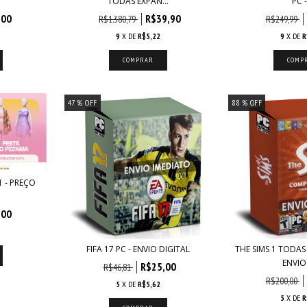
.
TODAS EXPAN...
PC -.
,00
R$39,90
R$1.380,79
R$249,99
9
X DE
R$5,22
9
X DE
R
47
% OFF
88
% OFF
 - PREÇO
,00
FIFA 17 PC - ENVIO DIGITAL
THE SIMS 1 TODAS
ENVIO 
R$25,00
R$46,81
R$200,00
5
X DE
R$5,62
5
X DE
R