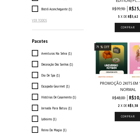
EDITION) PC..
R$25
R$99,90
Bistrô Aconchegante (1)
5
X DE
R$5,62
VER TODOS
Pacotes
79
% OFF
Aventuras Na Selva (1)
Decoração Dos Sonhos (1)
Dia De Spa (1)
PROMOÇÃO 2KITS EM 1
Escapada Gourmet (1)
NORMAL
R$10
Histórias De Casamento (1)
R$48,00
2
X DE
R$5,38
Jornada Para Batuu (1)
Lobisims (1)
Reino Da Magia (1)