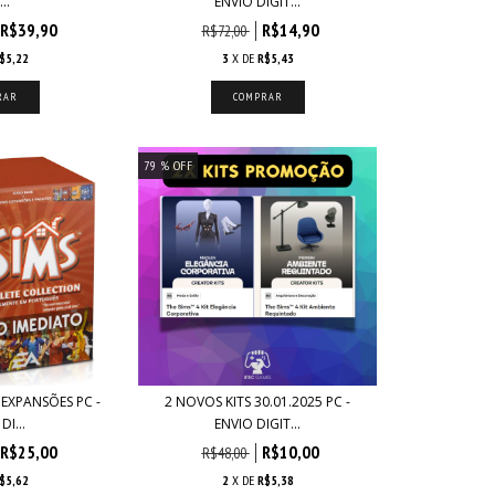
..
ENVIO DIGIT...
R$39,90
R$14,90
R$72,00
$5,22
3
X DE
R$5,43
79
% OFF
 EXPANSÕES PC -
2 NOVOS KITS 30.01.2025 PC -
DI...
ENVIO DIGIT...
R$25,00
R$10,00
R$48,00
$5,62
2
X DE
R$5,38