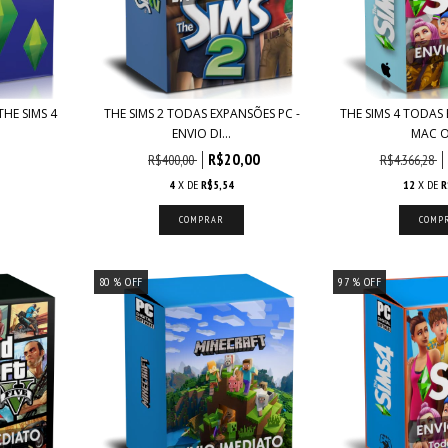
HE SIMS 4
THE SIMS 2 TODAS EXPANSÕES PC -
THE SIMS 4 TODAS
ENVIO DI...
MAC OS
R$20,00
R$400,00
R$4.366,28
4
X DE
R$5,54
12
X DE
R
80
% OFF
97
% OFF