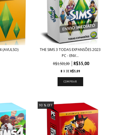
 4 (AVULSO)
THE SIMS 3 TODAS EXPANSÕES 2023
PC - ENV...
R$35,00
R$1.501,00
8
X DE
R$5,09
90
% OFF