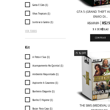
Gatos E Cães (1)
GTA 5 (GRAND THEFT AU
Ilhas Tropicais (1)
ENVIO DI...
Junte-se à Galera (1)
R$25
R$109,89
5
X DE
R$5,62
VER TODOS
Kit
75
% OFF
A Festa é Sua (1)
Acampamento No Quintal (1)
Ambiente Requintado (1)
Aspirante A Casanova (1)
Banheiro Elegante (1)
Banho E Higiene (1)
THE SIMS (MEDIEVAL 
Bazar Para Casa (1)