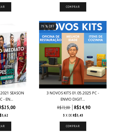
79
% OFF
 2021 SEASON
3 NOVOS KITS 01.05.2025 PC -
 - EN...
ENVIO DIGIT...
R$25,00
R$14,90
R$72,00
$5,62
3
X DE
R$5,43