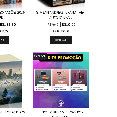
 EXPANSÕES 2026
GTA SAN ANDREAS (GRAND THEFT
ER...
AUTO SAN AN...
R$189,90
R$10,00
R$20,49
$19,24
2
X DE
R$5,38
79
% OFF
 + TODAS DLC'S
3 NOVOS KITS 16.01.2025 PC -