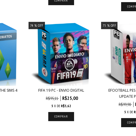
74
% OFF
75
% OFF
HE SIMS 4
FIFA 19 PC - ENVIO DIGITAL
EFOOTBALL PES
UPDATE PC
R$25,00
R$95,11
R$99,90
5
X DE
R$5,62
5
X DE
R