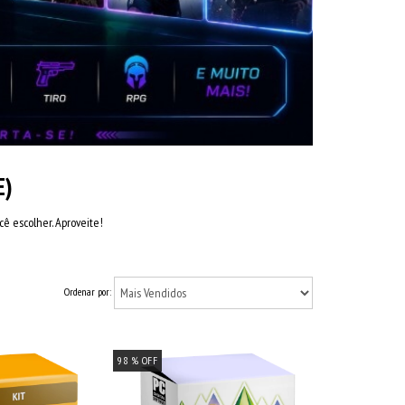
E)
cê escolher. Aproveite!
Ordenar por:
98
% OFF