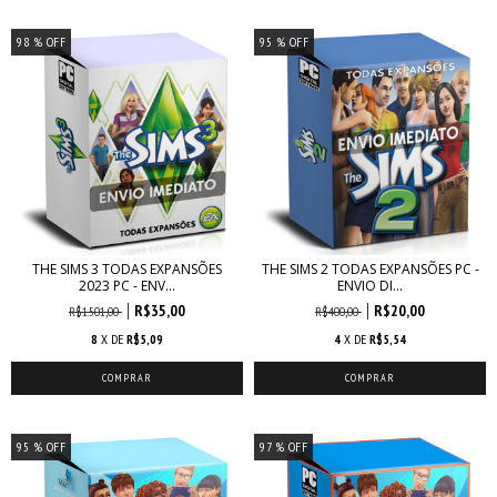
98
% OFF
95
% OFF
THE SIMS 3 TODAS EXPANSÕES
THE SIMS 2 TODAS EXPANSÕES PC -
2023 PC - ENV...
ENVIO DI...
R$35,00
R$20,00
R$1.501,00
R$400,00
8
X DE
R$5,09
4
X DE
R$5,54
95
% OFF
97
% OFF