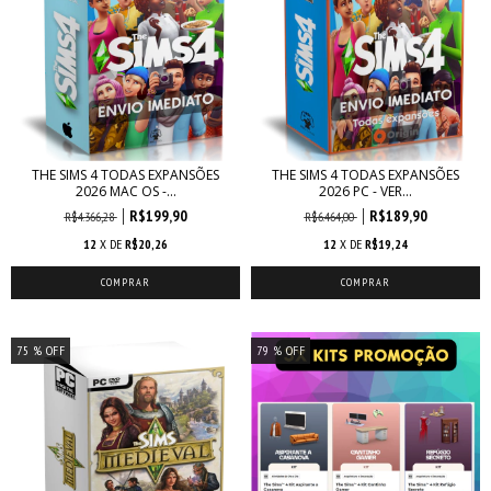
THE SIMS 4 TODAS EXPANSÕES
THE SIMS 4 TODAS EXPANSÕES
2026 MAC OS -...
2026 PC - VER...
R$199,90
R$189,90
R$4.366,28
R$6.464,00
12
X DE
R$20,26
12
X DE
R$19,24
75
% OFF
79
% OFF