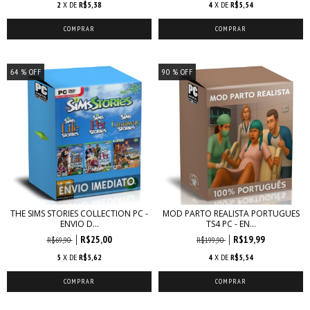
2
X DE
R$5,38
4
X DE
R$5,54
64
% OFF
90
% OFF
THE SIMS STORIES COLLECTION PC -
MOD PARTO REALISTA PORTUGUES
ENVIO D...
TS4 PC - EN...
R$25,00
R$19,99
R$69,90
R$199,90
5
X DE
R$5,62
4
X DE
R$5,54