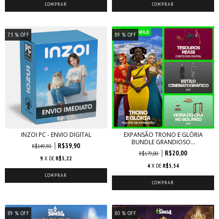
73
% OFF
89
% OFF
INZOI PC - ENVIO DIGITAL
EXPANSÃO TRONO E GLÓRIA
BUNDLE GRANDIOSO...
R$39,90
R$149,90
R$20,00
R$179,00
9
X DE
R$5,22
4
X DE
R$5,54
89
% OFF
80
% OFF