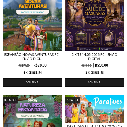
EXPANSÃO NOVAS AVENTURAS PC -
2 KITS 14.05.2026 PC - ENVIO
ENVIO DIGI...
DIGITAL
R$20,00
R$10,00
R$179,00
R$49,90
4
X DE
R$5,54
2
X DE
R$5,38
89
% OFF
77
% OFF
PARALIVES ATUALIZADO 2026 PC -