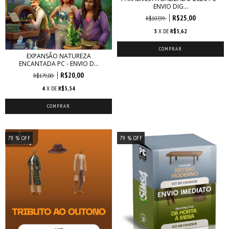
ENVIO DIG...
R$25,00
R$107,99
5
X DE
R$5,62
EXPANSÃO NATUREZA
ENCANTADA PC - ENVIO D...
R$20,00
R$179,00
4
X DE
R$5,54
79
% OFF
79
% OFF