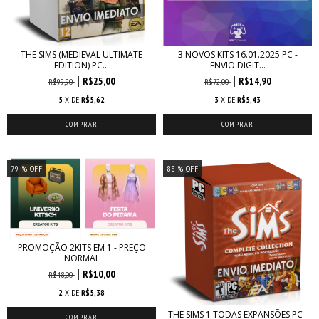
THE SIMS (MEDIEVAL ULTIMATE
3 NOVOS KITS 16.01.2025 PC -
EDITION) PC...
ENVIO DIGIT...
R$25,00
R$14,90
R$99,90
R$72,00
5
X DE
R$5,62
3
X DE
R$5,43
79
% OFF
88
% OFF
PROMOÇÃO 2KITS EM 1 - PREÇO
NORMAL
R$10,00
R$48,00
2
X DE
R$5,38
THE SIMS 1 TODAS EXPANSÕES PC -