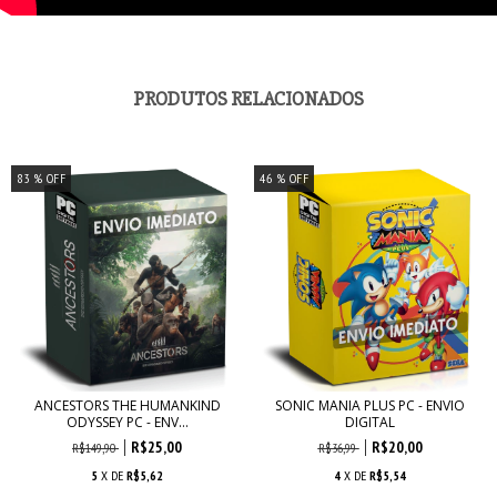
PRODUTOS RELACIONADOS
83
% OFF
46
% OFF
ANCESTORS THE HUMANKIND
SONIC MANIA PLUS PC - ENVIO
ODYSSEY PC - ENV...
DIGITAL
R$25,00
R$20,00
R$149,90
R$36,99
5
X DE
R$5,62
4
X DE
R$5,54