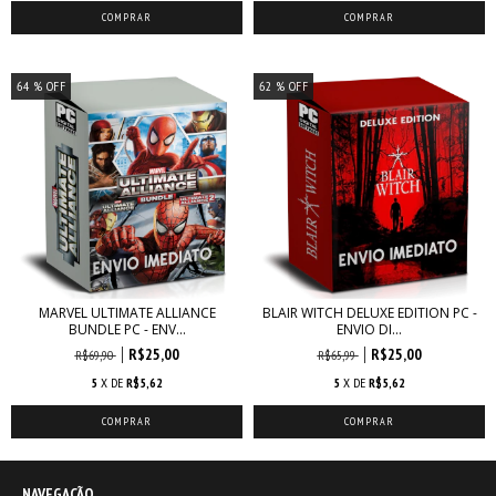
64
% OFF
62
% OFF
MARVEL ULTIMATE ALLIANCE
BLAIR WITCH DELUXE EDITION PC -
BUNDLE PC - ENV...
ENVIO DI...
R$25,00
R$25,00
R$69,90
R$65,99
5
X DE
R$5,62
5
X DE
R$5,62
NAVEGAÇÃO