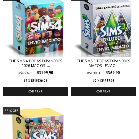
THE SIMS 4 TODAS EXPANSÕES
THE SIMS 3 TODAS EXPANSÕES
2026 MAC OS -...
MACOS - ENVIO...
R$199,90
R$69,90
R$4.366,28
R$1.501,00
12
X DE
R$20,26
12
X DE
R$7,08
88
% OFF