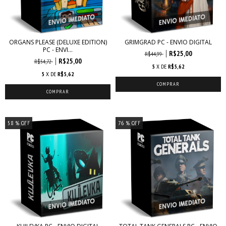
ORGANS PLEASE (DELUXE EDITION)
GRIMGRAD PC - ENVIO DIGITAL
PC - ENVI...
R$25,00
R$44,99
R$25,00
R$54,72
5
X DE
R$5,62
5
X DE
R$5,62
58
% OFF
76
% OFF