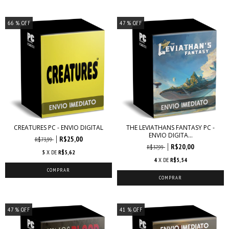
66
% OFF
47
% OFF
CREATURES PC - ENVIO DIGITAL
THE LEVIATHANS FANTASY PC -
ENVIO DIGITA...
R$25,00
R$73,99
R$20,00
R$37,99
5
X DE
R$5,62
4
X DE
R$5,54
47
% OFF
41
% OFF