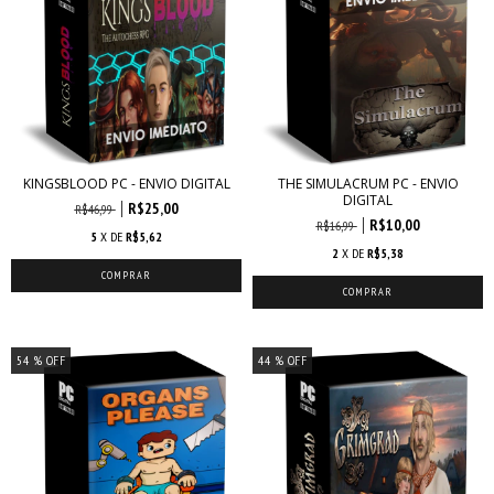
KINGSBLOOD PC - ENVIO DIGITAL
THE SIMULACRUM PC - ENVIO
DIGITAL
R$25,00
R$46,99
R$10,00
R$16,99
5
X DE
R$5,62
2
X DE
R$5,38
54
% OFF
44
% OFF