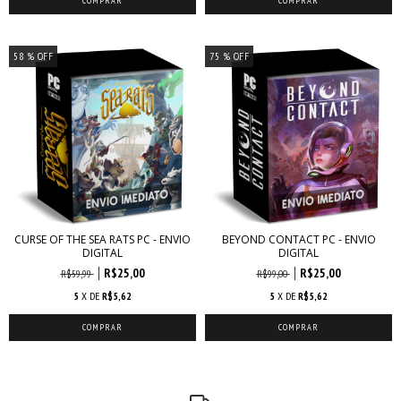
58
% OFF
75
% OFF
CURSE OF THE SEA RATS PC - ENVIO
BEYOND CONTACT PC - ENVIO
DIGITAL
DIGITAL
R$25,00
R$25,00
R$59,99
R$99,00
5
X DE
R$5,62
5
X DE
R$5,62