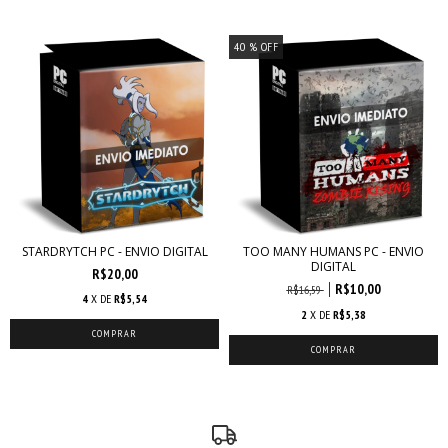
40
% OFF
STARDRYTCH PC - ENVIO DIGITAL
TOO MANY HUMANS PC - ENVIO
DIGITAL
R$20,00
R$10,00
R$16,59
4
X DE
R$5,54
2
X DE
R$5,38