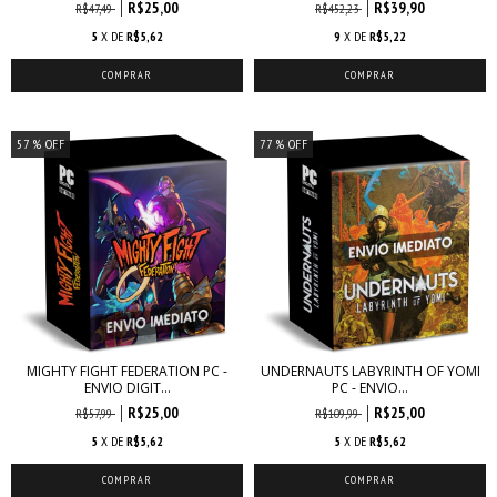
R$25,00
R$39,90
R$47,49
R$452,23
5
X DE
R$5,62
9
X DE
R$5,22
57
% OFF
77
% OFF
MIGHTY FIGHT FEDERATION PC -
UNDERNAUTS LABYRINTH OF YOMI
ENVIO DIGIT...
PC - ENVIO...
R$25,00
R$25,00
R$57,99
R$109,99
5
X DE
R$5,62
5
X DE
R$5,62