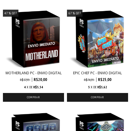
47
% OFF
67
% OFF
MOTHERLAND PC - ENVIO DIGITAL
EPIC CHEF PC - ENVIO DIGITAL
R$20,00
R$25,00
R$37,99
R$74,99
4
X DE
R$5,54
5
X DE
R$5,62