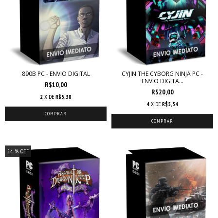
890B PC - ENVIO DIGITAL
CYJIN THE CYBORG NINJA PC -
ENVIO DIGITA...
R$10,00
R$20,00
2
X DE
R$5,38
4
X DE
R$5,54
54
% OFF