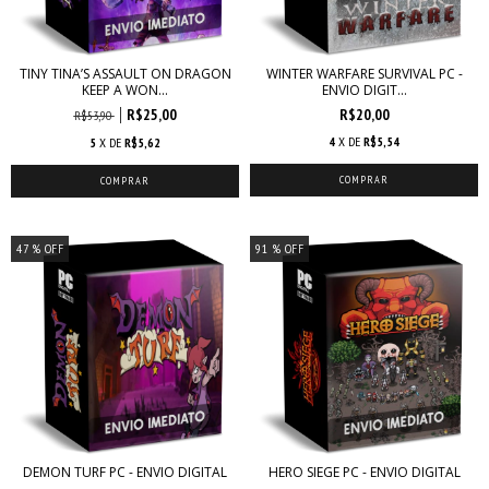
TINY TINA’S ASSAULT ON DRAGON
WINTER WARFARE SURVIVAL PC -
KEEP A WON...
ENVIO DIGIT...
R$25,00
R$20,00
R$53,90
4
X DE
R$5,54
5
X DE
R$5,62
47
% OFF
91
% OFF
DEMON TURF PC - ENVIO DIGITAL
HERO SIEGE PC - ENVIO DIGITAL