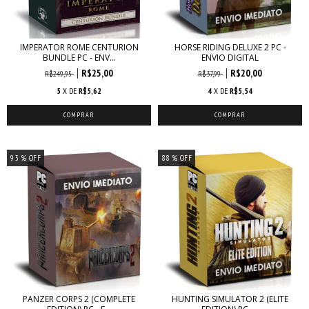
IMPERATOR ROME CENTURION
HORSE RIDING DELUXE 2 PC -
BUNDLE PC - ENV...
ENVIO DIGITAL
R$25,00
R$20,00
R$249,95
R$37,99
5
X DE
R$5,62
4
X DE
R$5,54
93
% OFF
88
% OFF
PANZER CORPS 2 (COMPLETE
HUNTING SIMULATOR 2 (ELITE