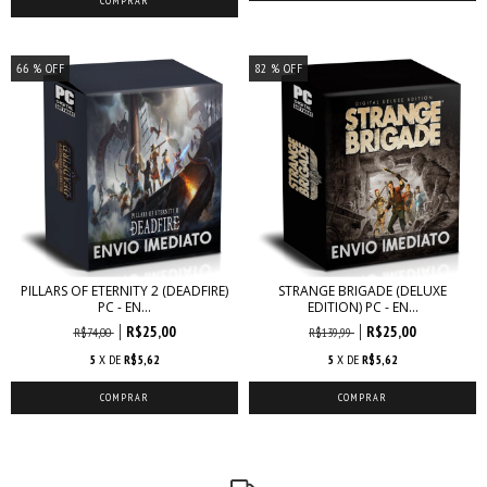
66
% OFF
82
% OFF
PILLARS OF ETERNITY 2 (DEADFIRE)
STRANGE BRIGADE (DELUXE
PC - EN...
EDITION) PC - EN...
R$25,00
R$25,00
R$74,00
R$139,99
5
X DE
R$5,62
5
X DE
R$5,62