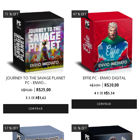
75
% OFF
47
% OFF
JOURNEY TO THE SAVAGE PLANET
EFFIE PC - ENVIO DIGITAL
PC - ENVIO...
R$20,00
R$37,99
R$25,00
R$99,00
4
X DE
R$5,54
5
X DE
R$5,62
57
% OFF
31
% OFF