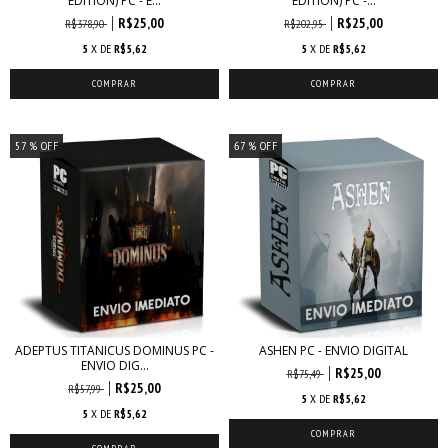
EDITION) PC - E...
EDITION) PC -...
R$25,00
R$25,00
R$378,90
R$202,95
5
X DE
R$5,62
5
X DE
R$5,62
57
% OFF
67
% OFF
ADEPTUS TITANICUS DOMINUS PC -
ASHEN PC - ENVIO DIGITAL
ENVIO DIG...
R$25,00
R$75,49
R$25,00
R$57,99
5
X DE
R$5,62
5
X DE
R$5,62