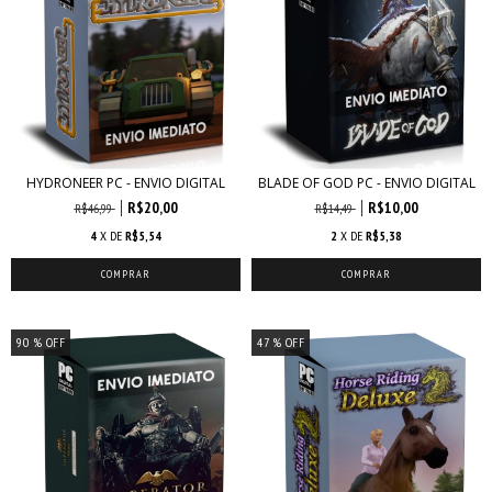
HYDRONEER PC - ENVIO DIGITAL
BLADE OF GOD PC - ENVIO DIGITAL
R$20,00
R$10,00
R$46,99
R$14,49
4
X DE
R$5,54
2
X DE
R$5,38
90
% OFF
47
% OFF