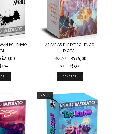
WAN PC - ENVIO
AS FAR AS THE EYE PC - ENVIO
TAL
DIGITAL
R$20,00
R$25,00
R$47,49
$5,54
5
X DE
R$5,62
57
% OFF