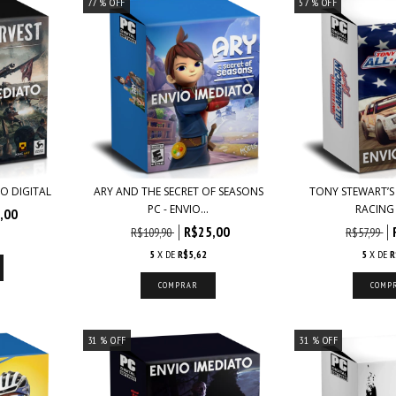
77
% OFF
57
% OFF
IO DIGITAL
ARY AND THE SECRET OF SEASONS
TONY STEWART’S
PC - ENVIO...
RACING P
,00
R$25,00
R$109,90
R$57,99
5
X DE
R$5,62
5
X DE
R
31
% OFF
31
% OFF