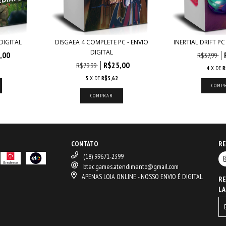
DIGITAL
DISGAEA 4 COMPLETE PC - ENVIO
INERTIAL DRIFT PC
DIGITAL
,00
R$37,99
R$25,00
R$79,99
4
X DE
R
5
X DE
R$5,62
CONTATO
RE
(18) 99671-2399
btec.games.atendimento@gmail.com
APENAS LOJA ONLINE - NOSSO ENVIO É DIGITAL
RE
LA