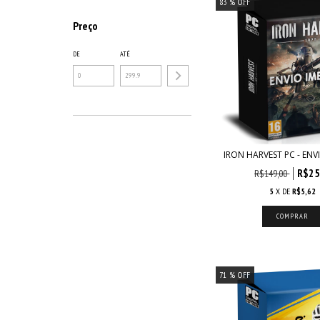
83
% OFF
Preço
DE
ATÉ
IRON HARVEST PC - ENV
R$25
R$149,00
5
X DE
R$5,62
71
% OFF