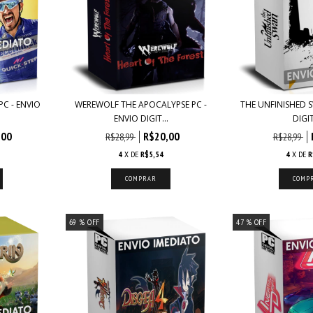
PC - ENVIO
WEREWOLF THE APOCALYPSE PC -
THE UNFINISHED S
ENVIO DIGIT...
DIGI
,00
R$20,00
R$28,99
R$28,99
4
X DE
R$5,54
4
X DE
R
69
% OFF
47
% OFF