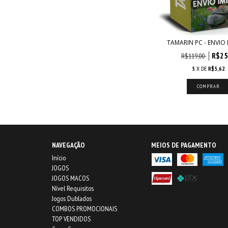
TAMARIN PC - ENVIO 
R$25
R$119,00
5
X DE
R$5,62
NAVEGAÇÃO
MEIOS DE PAGAMENTO
Início
JOGOS
JOGOS MACOS
Nível Requisitos
Jogos Dublados
COMBOS PROMOCIONAIS
TOP VENDIDOS