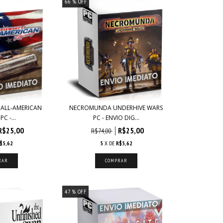
66
% OFF
 ALL-AMERICAN
NECROMUNDA UNDERHIVE WARS
C -...
PC - ENVIO DIG...
R$25,00
R$25,00
R$74,00
$5,62
5
X DE
R$5,62
47
% OFF