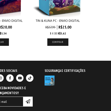
 - ENVIO DIGITAL
TIN & KUNA PC - ENVIO DIGITAL
R$20,00
R$25,00
R$57,99
$5,54
5
X DE
R$5,62
DES SOCIAIS
SEGURANÇA E CERTIFICAÇÕES
CEBA NOVIDADES E
NÇAMENTOS!!