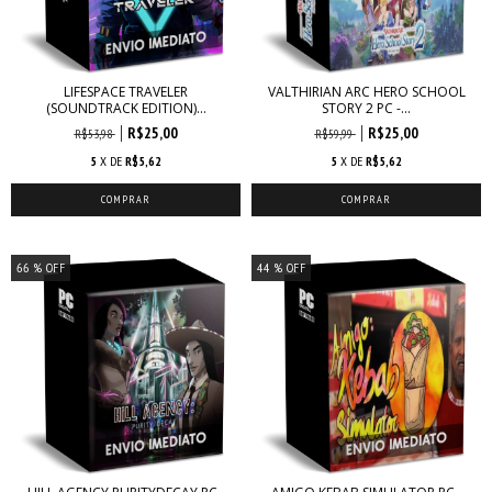
LIFESPACE TRAVELER
VALTHIRIAN ARC HERO SCHOOL
(SOUNDTRACK EDITION)...
STORY 2 PC -...
R$25,00
R$25,00
R$53,98
R$59,99
5
X DE
R$5,62
5
X DE
R$5,62
66
% OFF
44
% OFF