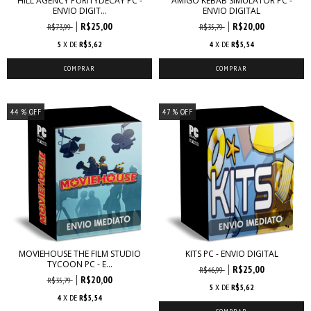
HILL AGENCY PURITYDECAY PC -
AMIGO KEBAB SIMULATOR PC -
ENVIO DIGIT...
ENVIO DIGITAL
R$25,00
R$20,00
R$73,99
R$35,79
5
X DE
R$5,62
4
X DE
R$5,54
44
% OFF
47
% OFF
MOVIEHOUSE THE FILM STUDIO
KITS PC - ENVIO DIGITAL
TYCOON PC - E...
R$25,00
R$46,99
R$20,00
R$35,79
5
X DE
R$5,62
4
X DE
R$5,54