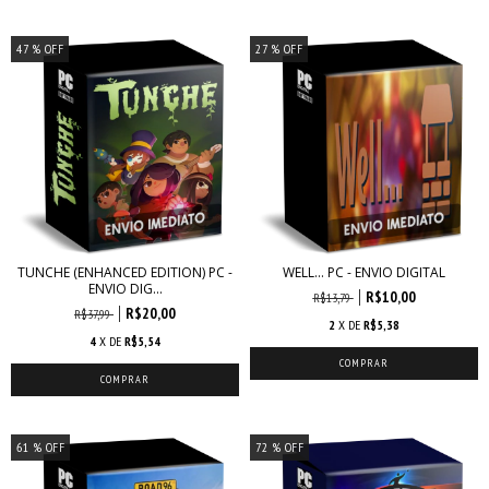
47
% OFF
27
% OFF
TUNCHE (ENHANCED EDITION) PC -
WELL… PC - ENVIO DIGITAL
ENVIO DIG...
R$10,00
R$13,79
R$20,00
R$37,99
2
X DE
R$5,38
4
X DE
R$5,54
61
% OFF
72
% OFF