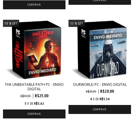
58
% OFF
33
% OFF
THE UNBEATABLE PATH PC - ENVIO
OURWORLD PC - ENVIO DIGITAL
DIGITAL
R$20,00
R$29,99
R$25,00
R$59,99
4
X DE
R$5,54
5
X DE
R$5,62