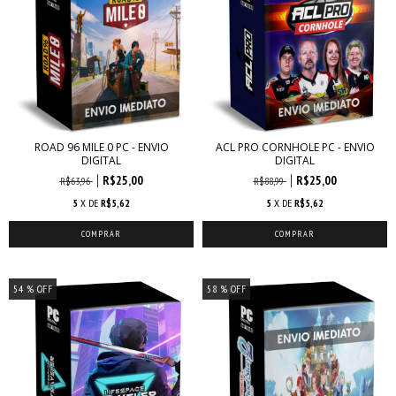
ROAD 96 MILE 0 PC - ENVIO
ACL PRO CORNHOLE PC - ENVIO
DIGITAL
DIGITAL
R$25,00
R$25,00
R$63,96
R$88,99
5
X DE
R$5,62
5
X DE
R$5,62
54
% OFF
58
% OFF