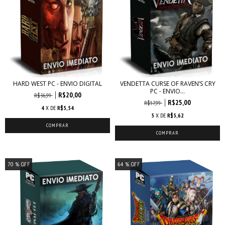
HARD WEST PC - ENVIO DIGITAL
VENDETTA CURSE OF RAVEN’S CRY
PC - ENVIO...
R$20,00
R$36,99
R$25,00
R$57,99
4
X DE
R$5,54
5
X DE
R$5,62
70
% OFF
64
% OFF