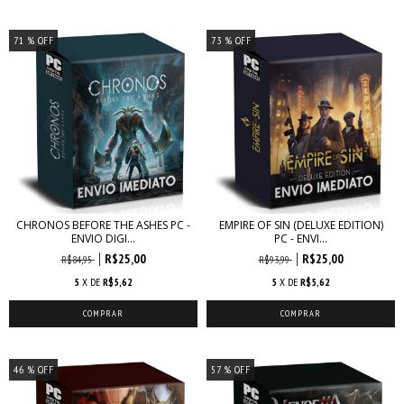
71
% OFF
73
% OFF
CHRONOS BEFORE THE ASHES PC -
EMPIRE OF SIN (DELUXE EDITION)
ENVIO DIGI...
PC - ENVI...
R$25,00
R$25,00
R$84,95
R$93,99
5
X DE
R$5,62
5
X DE
R$5,62
46
% OFF
57
% OFF