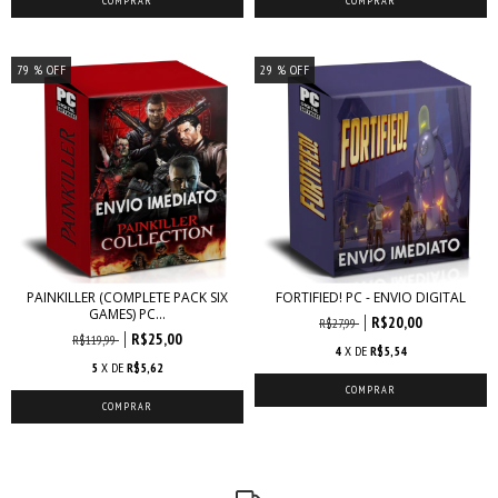
79
% OFF
29
% OFF
PAINKILLER (COMPLETE PACK SIX
FORTIFIED! PC - ENVIO DIGITAL
GAMES) PC...
R$20,00
R$27,99
R$25,00
R$119,99
4
X DE
R$5,54
5
X DE
R$5,62