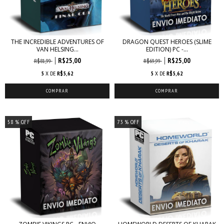
THE INCREDIBLE ADVENTURES OF
DRAGON QUEST HEROES (SLIME
VAN HELSING...
EDITION) PC -...
R$25,00
R$25,00
R$81,99
R$69,99
5
X DE
R$5,62
5
X DE
R$5,62
58
% OFF
73
% OFF