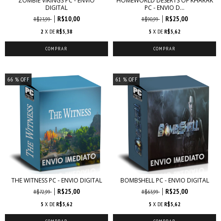
ZOMBIE VIKINGS PC - ENVIO
HOMEWORLD DESERTS OF KHARAK
DIGITAL
PC - ENVIO D...
R$10,00
R$25,00
R$23,99
R$90,99
2
X DE
R$5,38
5
X DE
R$5,62
66
% OFF
61
% OFF
THE WITNESS PC - ENVIO DIGITAL
BOMBSHELL PC - ENVIO DIGITAL
R$25,00
R$25,00
R$72,99
R$63,99
5
X DE
R$5,62
5
X DE
R$5,62