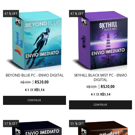
47
% OFF
47
% OFF
BEYOND BLUE PC - ENVIO DIGITAL
SKYHILL BLACK MIST PC - ENVIO
DIGITAL
R$20,00
R$37,99
R$20,00
R$37,99
4
X DE
R$5,54
4
X DE
R$5,54
57
% OFF
55
% OFF