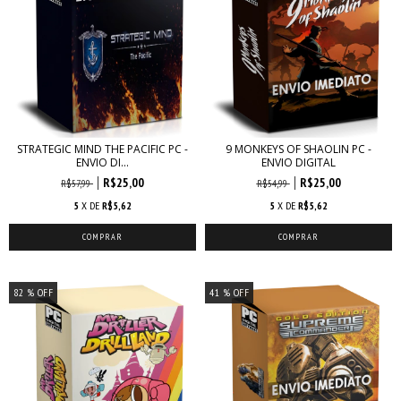
STRATEGIC MIND THE PACIFIC PC -
9 MONKEYS OF SHAOLIN PC -
ENVIO DI...
ENVIO DIGITAL
R$25,00
R$25,00
R$57,99
R$54,99
5
X DE
R$5,62
5
X DE
R$5,62
82
% OFF
41
% OFF