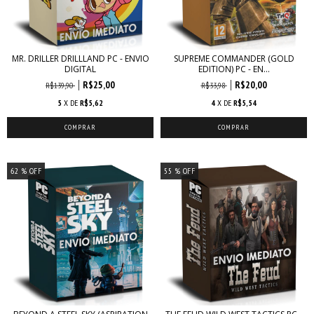
MR. DRILLER DRILLLAND PC - ENVIO
SUPREME COMMANDER (GOLD
DIGITAL
EDITION) PC - EN...
R$25,00
R$20,00
R$139,90
R$33,98
5
X DE
R$5,62
4
X DE
R$5,54
62
% OFF
55
% OFF