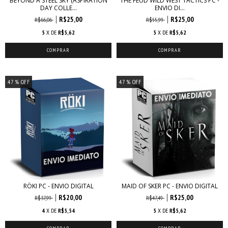
BEYOND A STEEL SKY (ASPIRATION
THE FEUD WILD WEST TACTICS PC -
DAY COLLE...
ENVIO DI...
R$25,00
R$25,00
R$66,06
R$55,99
5
X DE
R$5,62
5
X DE
R$5,62
47
% OFF
47
% OFF
RÖKI PC - ENVIO DIGITAL
MAID OF SKER PC - ENVIO DIGITAL
R$20,00
R$25,00
R$37,99
R$47,49
4
X DE
R$5,54
5
X DE
R$5,62