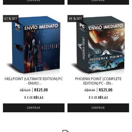
67
% OFF
49
% OFF
HELLPOINT (ULTIMATE EDITION) PC
PHOENIX POINT (COMPLETE
- ENVIO...
EDITION) PC - EN...
R$25,00
R$25,00
R$76,28
R$49,48
5
X DE
R$5,62
5
X DE
R$5,62