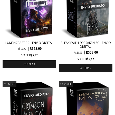
LUMENCRAFT PC - ENVIO DIGITAL
BLEAK FAITH FORSAKEN PC - ENVIO
DIGITAL
R$25,00
R$59,99
R$25,00
R$88,99
5
X DE
R$5,62
5
X DE
R$5,62
31
% OFF
13
% OFF