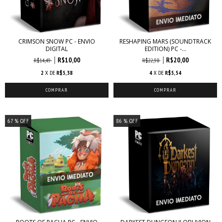
CRIMSON SNOW PC - ENVIO
RESHAPING MARS (SOUNDTRACK
DIGITAL
EDITION) PC -...
R$10,00
R$20,00
R$14,49
R$22,98
2
X DE
R$5,38
4
X DE
R$5,54
67
% OFF
86
% OFF