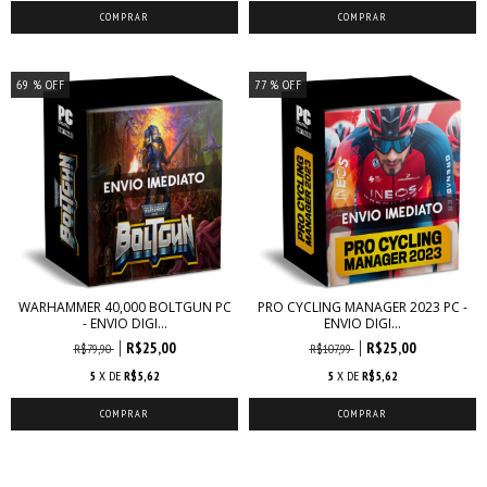
69
% OFF
77
% OFF
WARHAMMER 40,000 BOLTGUN PC
PRO CYCLING MANAGER 2023 PC -
- ENVIO DIGI...
ENVIO DIGI...
R$25,00
R$25,00
R$79,90
R$107,99
5
X DE
R$5,62
5
X DE
R$5,62