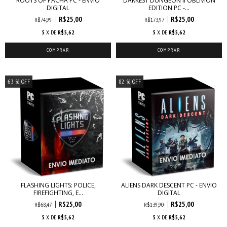
ROOTS OF PACHA PC - ENVIO
DARKEST DUNGEON II OBLIVION
DIGITAL
EDITION PC -...
R$25,00
R$25,00
R$74,99
R$173,97
5
X DE
R$5,62
5
X DE
R$5,62
63
% OFF
82
% OFF
FLASHING LIGHTS: POLICE,
ALIENS DARK DESCENT PC - ENVIO
FIREFIGHTING, E...
DIGITAL
R$25,00
R$25,00
R$68,47
R$139,90
5
X DE
R$5,62
5
X DE
R$5,62