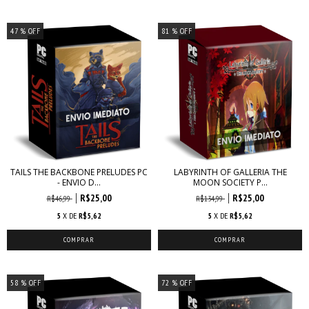
47
% OFF
81
% OFF
TAILS THE BACKBONE PRELUDES PC
LABYRINTH OF GALLERIA THE
- ENVIO D...
MOON SOCIETY P...
R$25,00
R$25,00
R$46,99
R$134,99
5
X DE
R$5,62
5
X DE
R$5,62
58
% OFF
72
% OFF