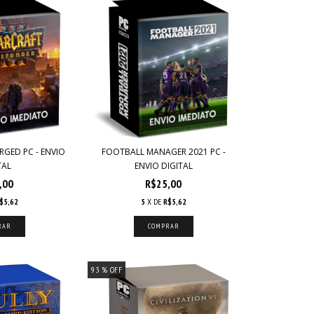
RGED PC - ENVIO
FOOTBALL MANAGER 2021 PC -
TAL
ENVIO DIGITAL
,00
R$25,00
$5,62
5
X DE
R$5,62
93
% OFF