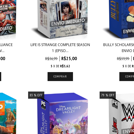
LLIANCE
LIFE IS STRANGE COMPLETE SEASON
BULLY SCHOLARSHI
...
1 (EPISO...
ENVIO D
,00
R$25,00
R$36,99
R$39,99
5
X DE
R$5,62
5
X DE
R
83
% OFF
79
% OFF