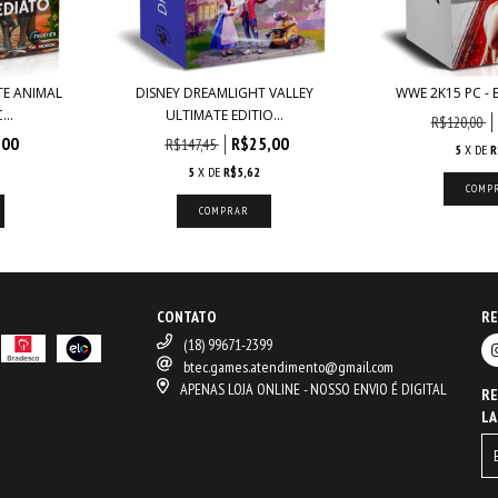
E ANIMAL
DISNEY DREAMLIGHT VALLEY
WWE 2K15 PC - 
..
ULTIMATE EDITIO...
R$120,00
,00
R$25,00
R$147,45
5
X DE
R
5
X DE
R$5,62
CONTATO
RE
(18) 99671-2399
btec.games.atendimento@gmail.com
APENAS LOJA ONLINE - NOSSO ENVIO É DIGITAL
RE
LA