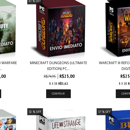
67
% OFF
N WARFARE
MINECRAFT DUNGEONS (ULTIMATE
WARCRAFT III REFO
.
EDITION) PC...
DIGI
,00
R$25,00
R$25
R$74,95
5
X DE
R$5,62
5
X DE
R
32
% OFF
37
% OFF