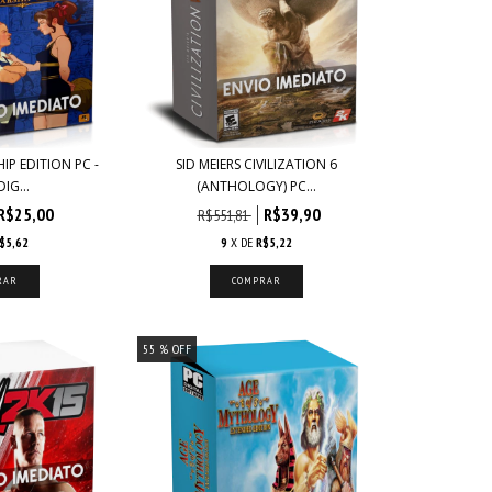
P EDITION PC -
SID MEIERS CIVILIZATION 6
IG...
(ANTHOLOGY) PC...
R$25,00
R$39,90
R$551,81
$5,62
9
X DE
R$5,22
55
% OFF