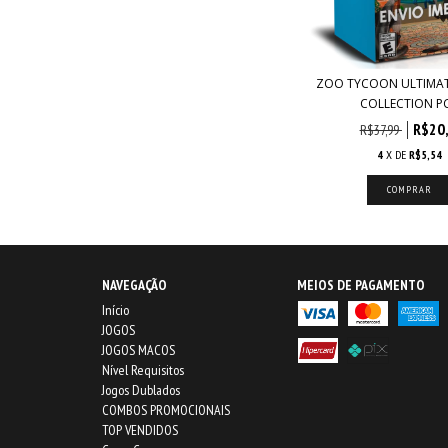
ZOO TYCOON ULTIMAT
COLLECTION PC.
R$20
R$37,99
4
X DE
R$5,54
NAVEGAÇÃO
MEIOS DE PAGAMENTO
Início
JOGOS
JOGOS MACOS
Nível Requisitos
Jogos Dublados
COMBOS PROMOCIONAIS
TOP VENDIDOS