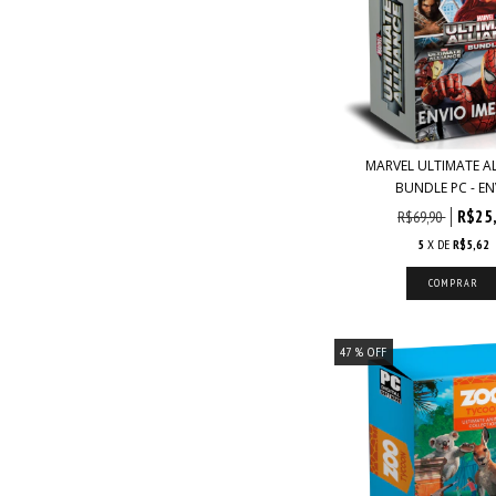
MARVEL ULTIMATE A
BUNDLE PC - ENV
R$25
R$69,90
5
X DE
R$5,62
47
% OFF