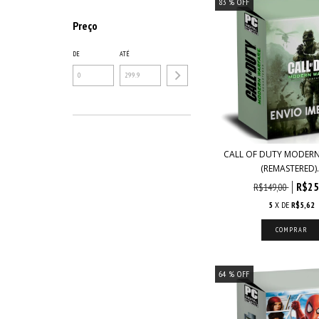
83
% OFF
Preço
DE
ATÉ
CALL OF DUTY MODER
(REMASTERED)..
R$25
R$149,00
5
X DE
R$5,62
64
% OFF