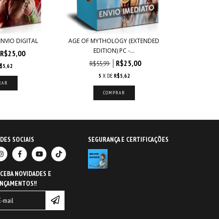
ENVIO DIGITAL
AGE OF MYTHOLOGY (EXTENDED
EDITION) PC -...
R$25,00
R$25,00
R$55,99
$5,62
5
X DE
R$5,62
DES SOCIAIS
SEGURANÇA E CERTIFICAÇÕES
CEBA NOVIDADES E
NÇAMENTOS!!